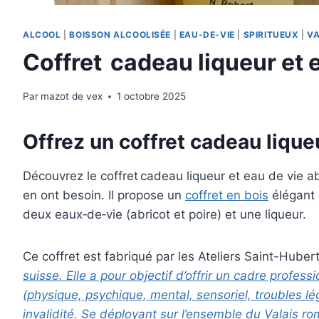
ALCOOL
|
BOISSON ALCOOLISÉE
|
EAU-DE-VIE
|
SPIRITUEUX
|
VA
Coffret cadeau liqueur et e
Par
mazot de vex
1 octobre 2025
Offrez un coffret cadeau lique
Découvrez le coffret cadeau liqueur et eau de vie a
en ont besoin. Il propose un
coffret en bois
élégant 
deux eaux‑de‑vie (abricot et poire) et une liqueur.
Ce coffret est fabriqué par les Ateliers Saint-Huber
suisse. Elle a pour objectif d’offrir un cadre prof
(physique, psychique, mental, sensoriel, troubles lé
invalidité. Se déployant sur l’ensemble du Valais rom