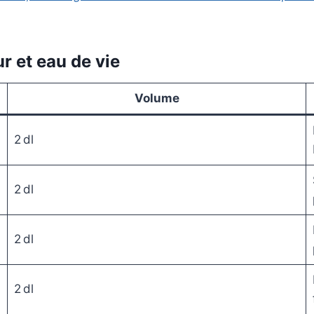
r et eau de vie
Volume
2 dl
2 dl
2 dl
2 dl