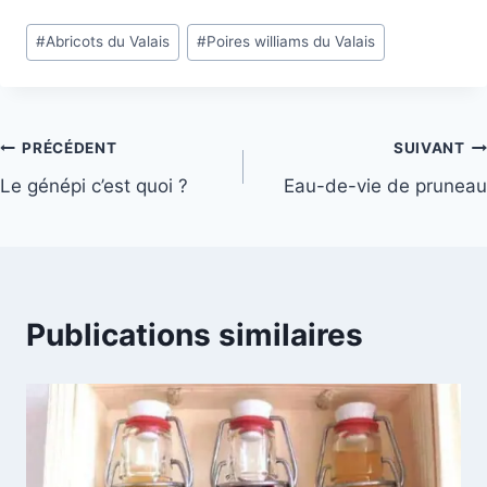
Étiquettes
#
Abricots du Valais
#
Poires williams du Valais
de
la
publication :
Navigation
PRÉCÉDENT
SUIVANT
Le génépi c’est quoi ?
Eau-de-vie de pruneau
de
l’article
Publications similaires