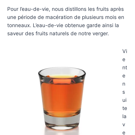
Pour l’eau-de-vie, nous distillons les fruits après
une période de macération de plusieurs mois en
tonneaux. L’eau-de-vie obtenue garde ainsi la
saveur des fruits naturels de notre verger.
Vi
e
nt
e
n
s
ui
te
la
v
e