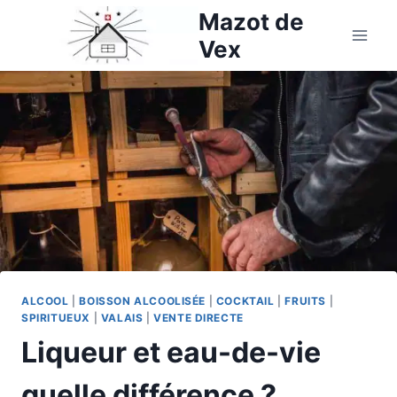
Aller
Mazot de
au
Vex
contenu
ALCOOL
|
BOISSON ALCOOLISÉE
|
COCKTAIL
|
FRUITS
|
SPIRITUEUX
|
VALAIS
|
VENTE DIRECTE
Liqueur et eau-de-vie
quelle différence ?