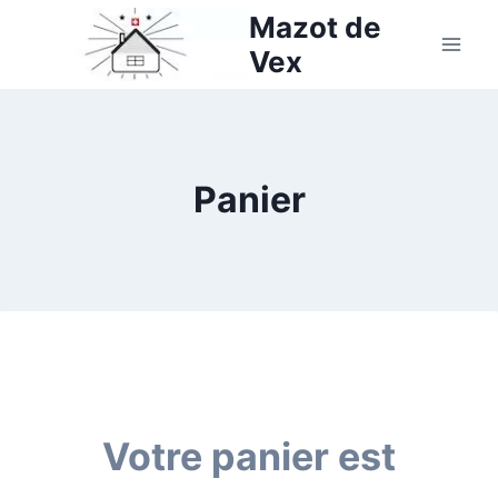
Aller
Mazot de
au
Vex
contenu
Panier
Votre panier est