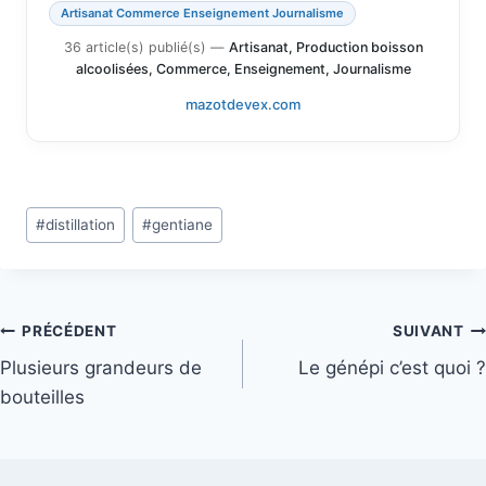
Artisanat Commerce Enseignement Journalisme
36 article(s) publié(s)
—
Artisanat, Production boisson
alcoolisées, Commerce, Enseignement, Journalisme
mazotdevex.com
Étiquettes
#
distillation
#
gentiane
de
la
publication :
Navigation
PRÉCÉDENT
SUIVANT
Plusieurs grandeurs de
Le génépi c’est quoi ?
de
bouteilles
l’article