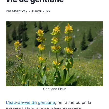
Par
MazotVex
6 avril 2022
Gentiane Fleur
L’eau-de-vie de gentiane
, on l’aime ou on la
déteste ! Mais, elle ne laisse personne