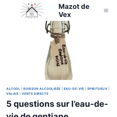
Aller
Mazot de
au
Vex
contenu
ALCOOL
|
BOISSON ALCOOLISÉE
|
EAU-DE-VIE
|
SPIRITUEUX
|
VALAIS
|
VENTE DIRECTE
5 questions sur l’eau-de-
vie de gentiane