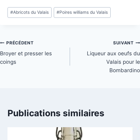
Étiquettes
#
Abricots du Valais
#
Poires williams du Valais
de
la
publication :
Navigation
PRÉCÉDENT
SUIVANT
Broyer et presser les
Liqueur aux oeufs du
de
coings
Valais pour le
l’article
Bombardino
Publications similaires