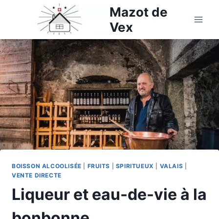
Aller
Mazot de
au
Vex
contenu
BOISSON ALCOOLISÉE
|
FRUITS
|
SPIRITUEUX
|
VALAIS
|
VENTE DIRECTE
Liqueur et eau-de-vie à la
bonbonne