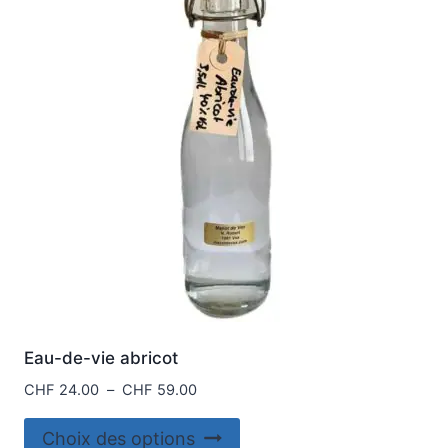
options
peuvent
être
choisies
sur
la
page
du
produit
Eau-de-vie abricot
Plage
CHF
24.00
–
CHF
59.00
de
Ce
prix :
Choix des options