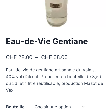
Eau-de-Vie Gentiane
Plage
CHF
28.00
–
CHF
68.00
de
Eau-de-vie de gentiane artisanale du Valais,
prix :
40% vol d’alcool. Proposée en bouteille de 3,5dl
CHF 28.00
ou 5dl et 1 litre réutilisable, production Mazot de
à
Vex.
CHF 68.00
Bouteille