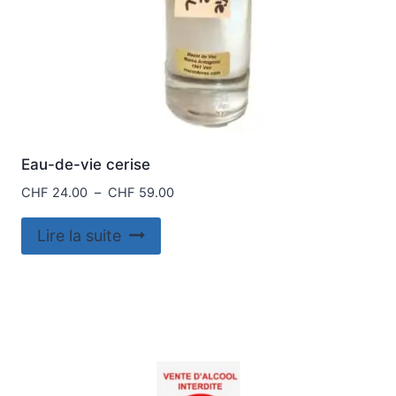
du
produit
Eau-de-vie cerise
Plage
CHF
24.00
–
CHF
59.00
de
prix :
Lire la suite
CHF 24.00
à
CHF 59.00