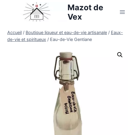
Aller
Mazot de
au
Vex
contenu
Accueil
/
Boutique liqueur et eau-de-vie artisanale
/
Eaux-
de-vie et spiritueux
/
Eau-de-Vie Gentiane