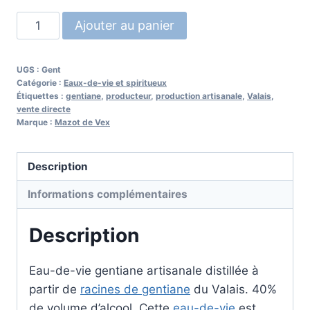
quantité
Ajouter au panier
de
Eau-
UGS :
Gent
de-
Catégorie :
Eaux-de-vie et spiritueux
Vie
Étiquettes :
gentiane
,
producteur
,
production artisanale
,
Valais
,
vente directe
Gentiane
Marque :
Mazot de Vex
Description
Informations complémentaires
Description
Eau-de-vie gentiane artisanale distillée à
partir de
racines de gentiane
du Valais. 40%
de volume d’alcool. Cette
eau-de-vie
est