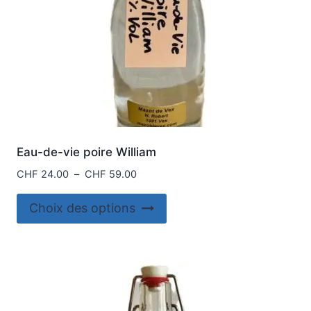
Eau-de-vie poire William
Plage
CHF
24.00
–
CHF
59.00
de
Ce
prix :
Choix des options
produit
CHF 24.00
à
a
CHF 59.00
plusieurs
variations.
Les