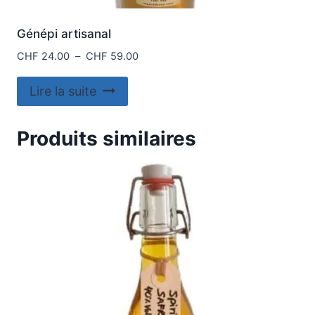
Génépi artisanal
Plage
CHF
24.00
–
CHF
59.00
de
prix :
Lire la suite
CHF 24.00
à
Produits similaires
CHF 59.00