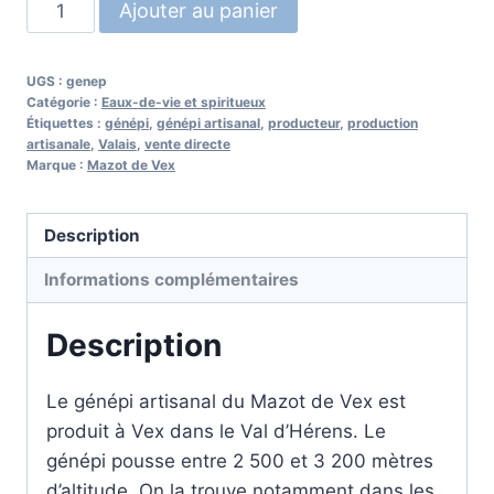
quantité
Ajouter au panier
de
Génépi
UGS :
genep
artisanal
Catégorie :
Eaux-de-vie et spiritueux
Étiquettes :
génépi
,
génépi artisanal
,
producteur
,
production
artisanale
,
Valais
,
vente directe
Marque :
Mazot de Vex
Description
Informations complémentaires
Description
Le génépi artisanal du Mazot de Vex est
produit à Vex dans le Val d’Hérens. Le
génépi pousse entre 2 500 et 3 200 mètres
d’altitude. On la trouve notamment dans les