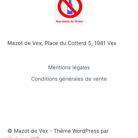
être
choisies
sur
la
page
Mazot de Vex, Place du Cotterd 5, 1981 Vex
du
produit
Mentions légales
Conditions générales de vente
© Mazot de Vex - Thème WordPress par