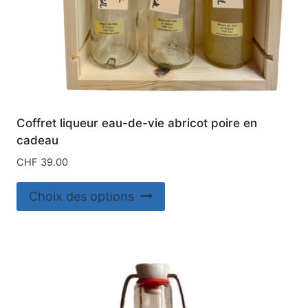
produit
Coffret liqueur eau-de-vie abricot poire en
cadeau
CHF
39.00
Ce
Choix des options
produit
a
plusieurs
variations.
Les
options