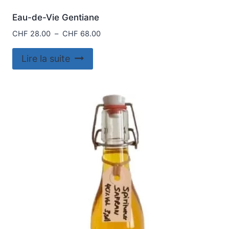
Eau-de-Vie Gentiane
Plage
CHF
28.00
–
CHF
68.00
de
prix :
Lire la suite
CHF 28.00
à
CHF 68.00