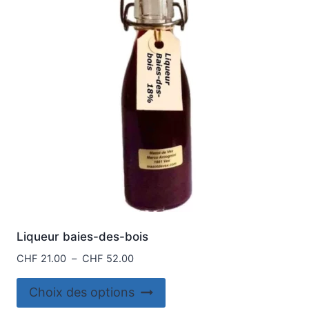
peuvent
être
choisies
sur
la
page
du
produit
Liqueur baies-des-bois
Plage
CHF
21.00
–
CHF
52.00
de
Ce
prix :
Choix des options
produit
CHF 21.00