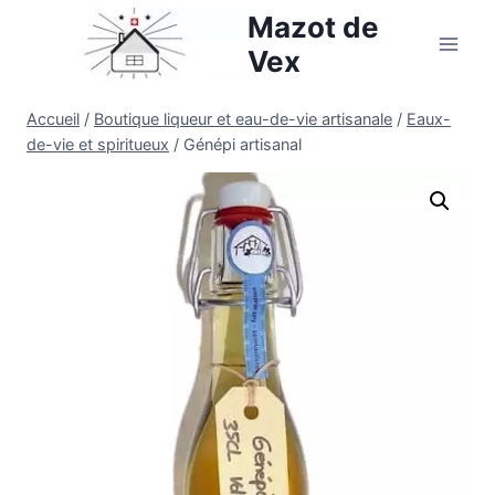
Aller
Mazot de
au
Vex
contenu
Accueil
/
Boutique liqueur et eau-de-vie artisanale
/
Eaux-
de-vie et spiritueux
/
Génépi artisanal