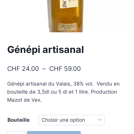
Génépi artisanal
Plage
CHF
24.00
–
CHF
59.00
de
Génépi artisanal du Valais, 38% vol. Vendu en
prix :
bouteille de 3,5dl ou 5 dl et 1 litre. Production
CHF 24.00
Mazot de Vex.
à
CHF 59.00
Bouteille