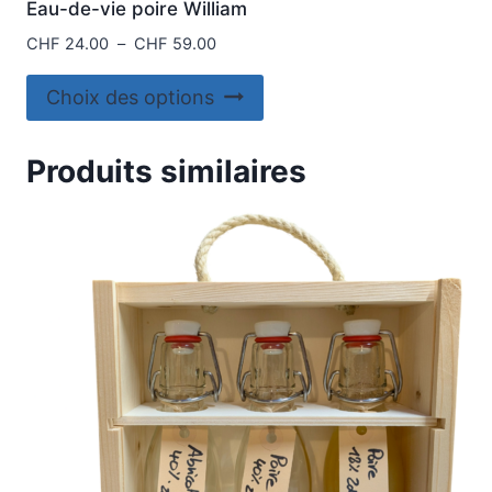
Eau-de-vie poire William
Plage
CHF
24.00
–
CHF
59.00
de
Ce
prix :
Choix des options
produit
CHF 24.00
à
a
Produits similaires
CHF 59.00
plusieurs
variations.
Les
options
peuvent
être
choisies
sur
la
page
du