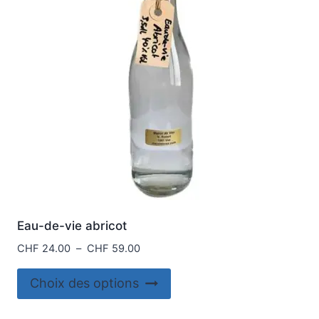
Eau-de-vie abricot
Plage
CHF
24.00
–
CHF
59.00
de
Ce
prix :
Choix des options
produit
CHF 24.00
à
a