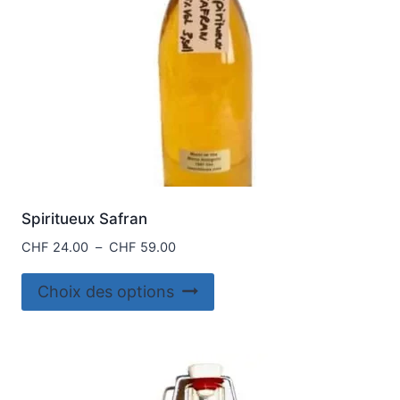
Spiritueux Safran
Plage
CHF
24.00
–
CHF
59.00
de
Ce
prix :
Choix des options
produit
CHF 24.00
à
a
CHF 59.00
plusieurs
variations.