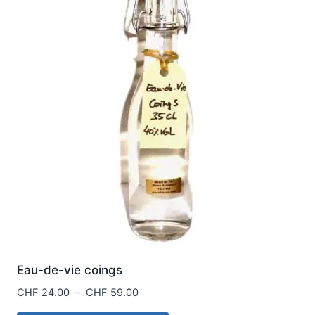
Les
options
peuvent
être
choisies
sur
la
page
du
produit
Eau-de-vie coings
Plage
CHF
24.00
–
CHF
59.00
de