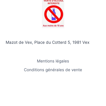
peuvent
être
choisies
sur
la
page
Mazot de Vex, Place du Cotterd 5, 1981 Vex
du
produit
Mentions légales
Conditions générales de vente