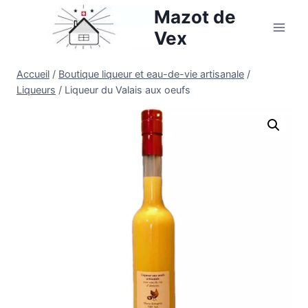
Aller
Mazot de
au
Vex
contenu
Accueil
/
Boutique liqueur et eau-de-vie artisanale
/
Liqueurs
/
Liqueur du Valais aux oeufs