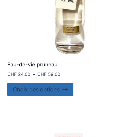
page
du
produit
Eau-de-vie pruneau
Plage
CHF
24.00
–
CHF
59.00
de
Ce
prix :
Choix des options
produit
CHF 24.00
à
a
CHF 59.00
plusieurs
variations.
Les
options