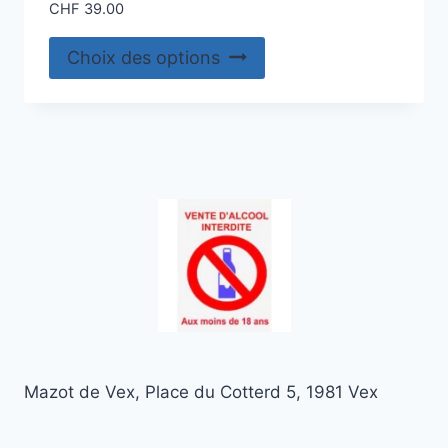
CHF
39.00
Ce
Choix des options
produit
a
plusieurs
variations.
Les
options
peuvent
être
choisies
sur
la
page
Mazot de Vex, Place du Cotterd 5, 1981 Vex
du
produit