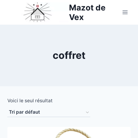
Aller
Mazot de
au
Vex
contenu
coffret
Voici le seul résultat