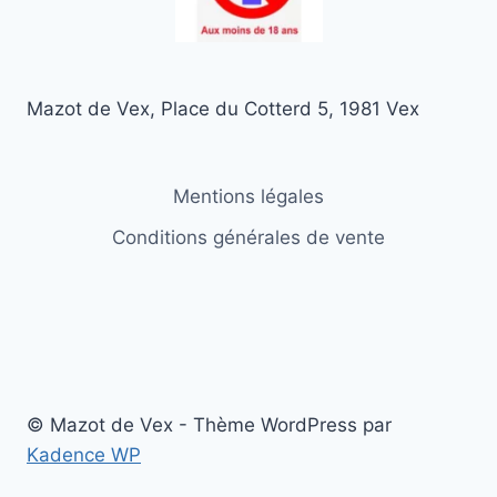
sur
la
page
Mazot de Vex, Place du Cotterd 5, 1981 Vex
du
produit
Mentions légales
Conditions générales de vente
© Mazot de Vex - Thème WordPress par
Kadence WP