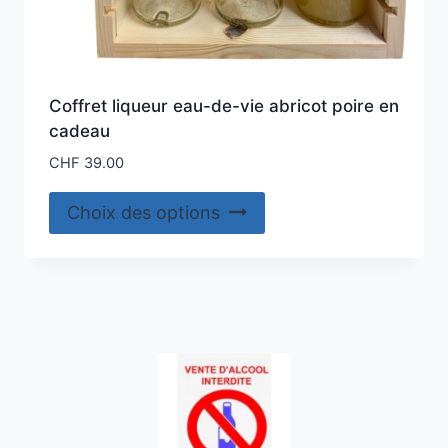
Coffret liqueur eau-de-vie abricot poire en
cadeau
CHF
39.00
Ce
Choix des options
produit
a
plusieurs
variations.
Les
options
peuvent
être
choisies